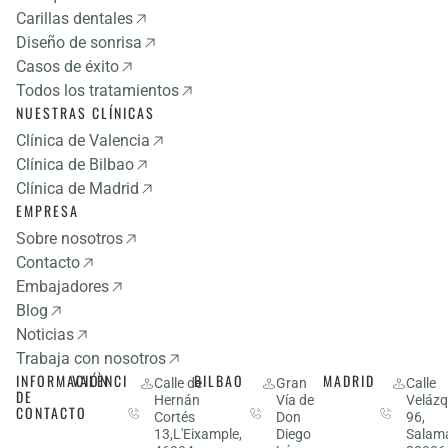
Carillas dentales
Diseño de sonrisa
Casos de éxito
Todos los tratamientos
NUESTRAS CLÍNICAS
Clínica de Valencia
Clínica de Bilbao
Clínica de Madrid
EMPRESA
Sobre nosotros
Contacto
Embajadores
Blog
Noticias
Trabaja con nosotros
INFORMACIÓN
VALÈNCIA
BILBAO
MADRID
963
Calle de
944
Gran
910
Calle
DE
Hernán
Vía de
Velázq
53
14
53
CONTACTO
Cortés
Don
96,
27
03
75
13,L'Eixample,
Diego
Salam
13
63
06