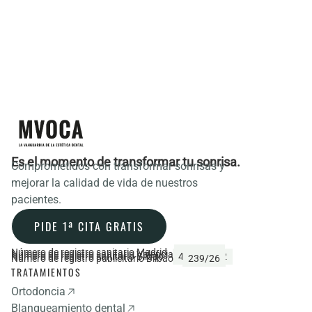
Es el momento de transformar tu sonrisa.
Comprometidos con transformar sonrisas y
mejorar la calidad de vida de nuestros
pacientes.
PIDE 1ª CITA GRATIS
Número de registro sanitario Madrid
CS22139
Número de registro sanitario Valencia
44368
Número de registro sanitario Bilbao
48/016292
Número de registro publicitario Bilbao
239/26
TRATAMIENTOS
Ortodoncia
Blanqueamiento dental