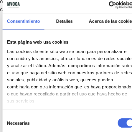
ortodoncia de alta calidad en Bilbao
, ajustada a la
complejidad de cada caso.
Consentimiento
Detalles
Acerca de las cooki
FAQ'S
Preguntas frecuentes
Esta página web usa cookies
Las cookies de este sitio web se usan para personalizar el
sobre nuestro servicio de
contenido y los anuncios, ofrecer funciones de redes sociale
y analizar el tráfico. Además, compartimos información sobr
ortodoncia en Bilbao
el uso que haga del sitio web con nuestros partners de redes
sociales, publicidad y análisis web, quienes pueden
combinarla con otra información que les haya proporcionado
Contacta ahora
o que hayan recopilado a partir del uso que haya hecho de
sus servicios.
Selección
Necesarias
de
consentimiento