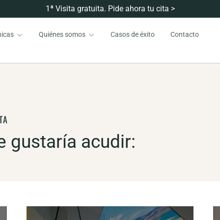
1ª Visita gratuita. Pide ahora tu cita >
nicas
Quiénes somos
Casos de éxito
Contacto
TA
e gustaría acudir: