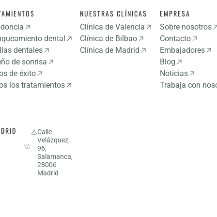
TAMIENTOS
NUESTRAS CLÍNICAS
EMPRESA
odoncia
Clínica de Valencia
Sobre nosotros
nqueamiento dental
Clínica de Bilbao
Contacto
llas dentales
Clínica de Madrid
Embajadores
eño de sonrisa
Blog
os de éxito
Noticias
os los tratamientos
Trabaja con nos
DRID
910
Calle
Velázquez,
53
96,
75
Salamanca,
06
28006
Madrid