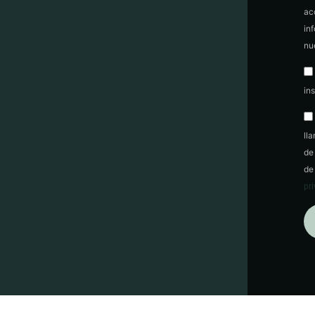
ac
in
nu
in
ll
de
de
pr