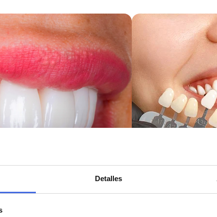
Porcelana, composite o
Técnicas segura
carillas para mejorar forma,
más 
color y proporción.
Detalles
s
entales
Blanqueamiento de