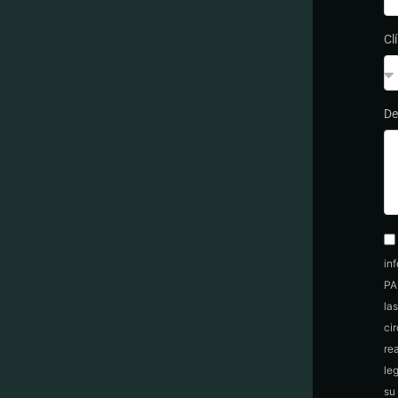
Cl
De
in
PA
la
ci
re
le
su