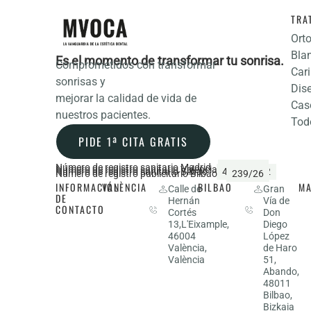
TRA
Ort
Bla
Es el momento de transformar tu sonrisa.
Comprometidos con transformar
Cari
sonrisas y
Dis
mejorar la calidad de vida de
Cas
nuestros pacientes.
Tod
PIDE 1ª CITA GRATIS
Número de registro sanitario Madrid
CS22139
Número de registro sanitario Valencia
44368
Número de registro sanitario Bilbao
48/016292
Número de registro publicitario Bilbao
239/26
INFORMACIÓN
VALÈNCIA
BILBAO
MA
963
Calle de
944
Gran
DE
Hernán
Vía de
53
14
CONTACTO
Cortés
Don
27
03
13,L'Eixample,
Diego
13
63
46004
López
València,
de Haro
València
51,
Abando,
48011
Bilbao,
Bizkaia