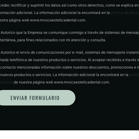
ceder, rectificar y suprimir los datos así como otros derechos, como se explica en
formación adicional. La información adicional la encontrará en la
política de priva
estra página web www.mvocaesteticadental.com.
Autorizo que la Empresa se comunique conmigo a través de sistemas de mensaj
stantánea, para fines relacionados con mi atención y consulta.
Autorizo el envío de comunicaciones por e-mail, sistemas de mensajería instan
amada telefónica de nuestros productos o servicios. Al aceptar recibirás a través d
 contacto mencionadas información sobre nuestros descuentos, promociones e 
 nuevos productos o servicios. La información adicional la encontrará en la
políti
de nuestra página web www.mvocaesteticadental.com.
ivacidad
ENVIAR FORMULARIO