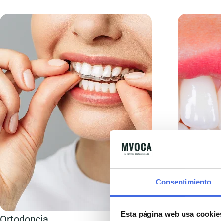
Alinear tus dientes y corregir la
mordida, permitiéndote ganar una
micro
estabilidad funcional óptima al
morder adecuadamente
Consentimiento
Esta página web usa cookie
Ortodoncia
Carillas d