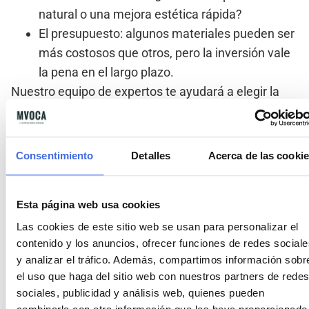
natural o una mejora estética rápida?
El
presupuesto
: algunos materiales pueden ser
más costosos que otros, pero la inversión vale
la pena en el largo plazo.
Nuestro equipo de expertos te ayudará a elegir la
combinación perfecta de material y adhesivo,
asegurando resultados óptimos.
Consentimiento
Detalles
Acerca de las cooki
Ventajas clave de elegir un
buen material para tus
Esta página web usa cookies
carillas dentales
Las cookies de este sitio web se usan para personalizar el
contenido y los anuncios, ofrecer funciones de redes sociale
Elegir la opción adecuada para tus carillas dentales
y analizar el tráfico. Además, compartimos información sobr
ofrece numerosas ventajas:
el uso que haga del sitio web con nuestros partners de redes
sociales, publicidad y análisis web, quienes pueden
Estética
: cada tipo de carilla mejora la