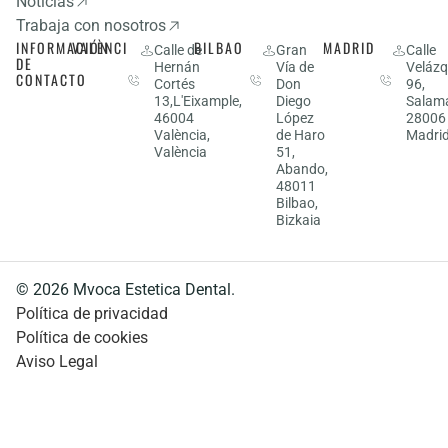
Noticias
Trabaja con nosotros
INFORMACIÓN
VALÈNCIA
BILBAO
MADRID
963
Calle de
944
Gran
910
Calle
DE
Hernán
Vía de
Velázq
53
14
53
CONTACTO
Cortés
Don
96,
27
03
75
13,L'Eixample,
Diego
Salam
13
63
06
46004
López
28006
València,
de Haro
Madri
València
51,
Abando,
48011
Bilbao,
Bizkaia
© 2026 Mvoca Estetica Dental.
Política de privacidad
Política de cookies
Aviso Legal