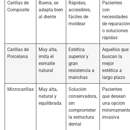
Carillas de
Buena, se
Rápidas,
Pacientes
Composite
adapta bien
accesibles,
con
al diente
fáciles de
necesidades
moldear
de reparación
o soluciones
rápidas
Carillas de
Muy alta,
Estética
Aquellos que
Porcelana
imita el
superior y
buscan la
esmalte
gran
mejor
natural
resistencia a
estética a
manchas
largo plazo
Microcarillas
Muy alta,
Solución
Pacientes
natural y
conservadora,
que desean
equilibrada
sin
una opción
comprometer
mínimament
la estructura
invasiva
dental