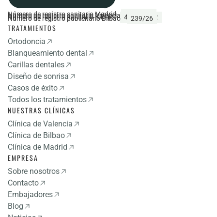
Número de registro sanitario Madrid
CS22139
Número de registro sanitario Valencia
44368
Número de registro sanitario Bilbao
48/016292
Número de registro publicitario Bilbao
239/26
TRATAMIENTOS
Ortodoncia
Blanqueamiento dental
Carillas dentales
Diseño de sonrisa
Casos de éxito
Todos los tratamientos
NUESTRAS CLÍNICAS
Clínica de Valencia
Clínica de Bilbao
Clínica de Madrid
EMPRESA
Sobre nosotros
Contacto
Embajadores
Blog