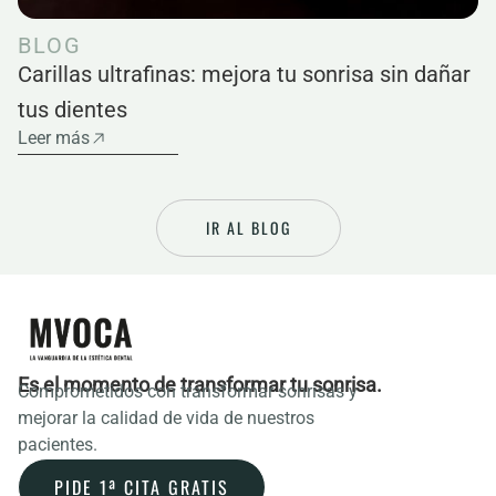
BLOG
Carillas ultrafinas: mejora tu sonrisa sin dañar
tus dientes
Leer más
IR AL BLOG
Es el momento de transformar tu sonrisa.
Comprometidos con transformar sonrisas y
mejorar la calidad de vida de nuestros
pacientes.
PIDE 1ª CITA GRATIS